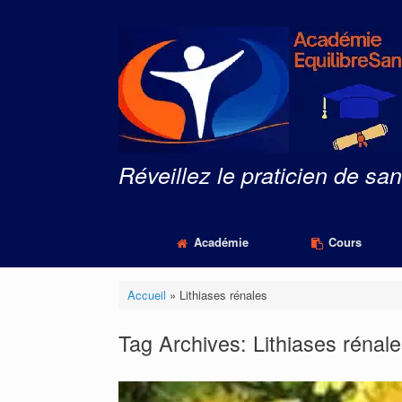
Skip
to
content
Réveillez le praticien de san
Académie
Cours
Accueil
»
Lithiases rénales
Tag Archives:
Lithiases rénal