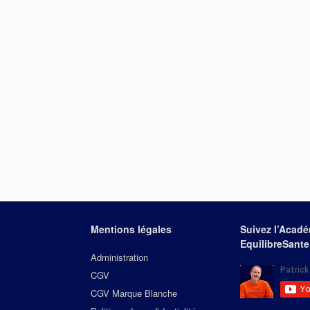
Mentions légales
Suivez l’Acad
EquilibreSante
Administration
CGV
CGV Marque Blanche