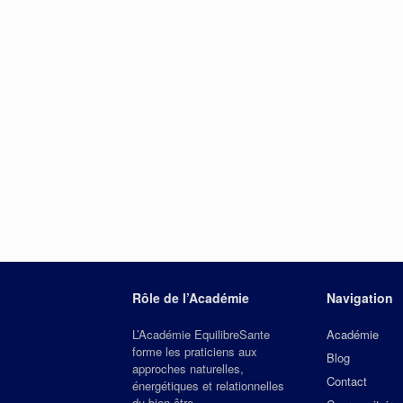
Rôle de l’Académie
Navigation
L’Académie EquilibreSante
Académie
forme les praticiens aux
Blog
approches naturelles,
Contact
énergétiques et relationnelles
du bien‑être.