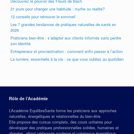
Découvrez le pouvoir des Fleurs de Bach
21 jours pour changer une habitude : mythe ou réalité?
12 conseils pour retrouver le sommeil
Les 7 grandes tendances de pratiques naturelles de santé en
2026
Praticiens bien-être : s’adapter aux clients informés sans perdre
son identité
Entrepreneur et procrastination : comment enfin passer à l’action
La lumière, essentielle à la vie : ce que vous oubliez au quotidien
Rôle de l’Académie
L’Académie EquilibreSante forme les praticiens aux approches
naturelles, énergétiques et relationnelles du bien‑être.
Elle propose des cursus complets, des cours unitaires pour
développer des pratiques professionnelles solides, humaines et
alignées, alliant pédagogie moderne et cohérence énergétique.