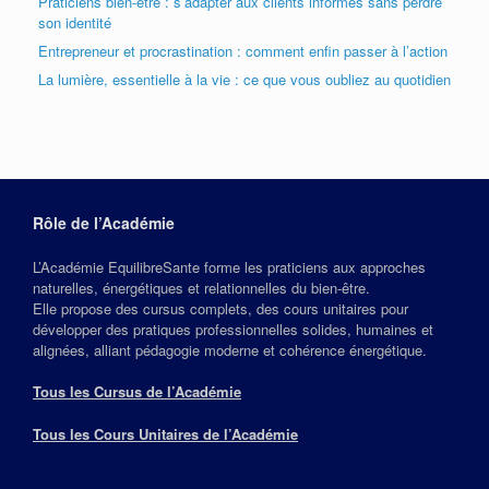
Praticiens bien-être : s’adapter aux clients informés sans perdre
son identité
Entrepreneur et procrastination : comment enfin passer à l’action
La lumière, essentielle à la vie : ce que vous oubliez au quotidien
Rôle de l’Académie
L’Académie EquilibreSante forme les praticiens aux approches
naturelles, énergétiques et relationnelles du bien‑être.
Elle propose des cursus complets, des cours unitaires pour
développer des pratiques professionnelles solides, humaines et
alignées, alliant pédagogie moderne et cohérence énergétique.
Tous les Cursus de l’Académie
Tous les Cours Unitaires de l’Académie