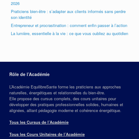
2026
Praticiens bien-être : s’adapter aux clients informés sans perdre
son identité
Entrepreneur et procrastination : comment enfin passer à l’action
La lumière, essentielle à la vie : ce que vous oubliez au quotidien
Rôle de l’Académie
L’Académie EquilibreSante forme les praticiens aux approches
naturelles, énergétiques et relationnelles du bien‑être.
Elle propose des cursus complets, des cours unitaires pour
développer des pratiques professionnelles solides, humaines et
alignées, alliant pédagogie moderne et cohérence énergétique.
Tous les Cursus de l’Académie
Tous les Cours Unitaires de l’Académie