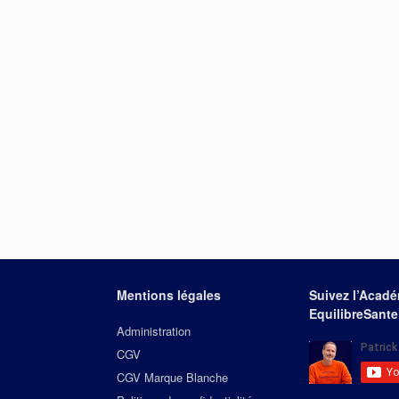
Mentions légales
Suivez l’Acad
EquilibreSante
Administration
CGV
CGV Marque Blanche