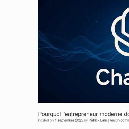
Pourquoi l’entrepreneur moderne d
Posted on
1 septembre 2025
by
Patrick Lelu
|
Aucun comm