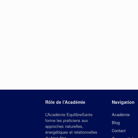
Rôle de l’Académie
Navigation
L’Académie EquilibreSante
Académie
forme les praticiens aux
Blog
approches naturelles,
Contact
énergétiques et relationnelles
du bien‑être.