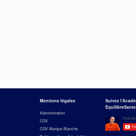
Mentions légales
Suivez l’Acad
EquilibreSante
Administration
CGV
CGV Marque Blanche