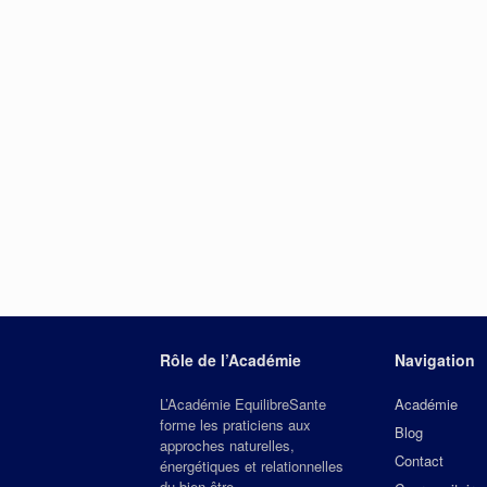
Rôle de l’Académie
Navigation
L’Académie EquilibreSante
Académie
forme les praticiens aux
Blog
approches naturelles,
Contact
énergétiques et relationnelles
du bien‑être.