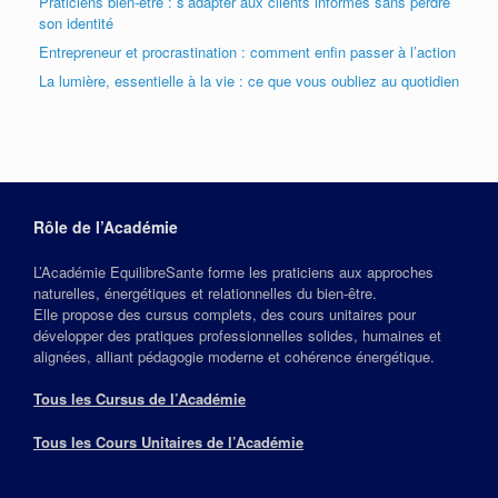
Praticiens bien-être : s’adapter aux clients informés sans perdre
son identité
Entrepreneur et procrastination : comment enfin passer à l’action
La lumière, essentielle à la vie : ce que vous oubliez au quotidien
Rôle de l’Académie
L’Académie EquilibreSante forme les praticiens aux approches
naturelles, énergétiques et relationnelles du bien‑être.
Elle propose des cursus complets, des cours unitaires pour
développer des pratiques professionnelles solides, humaines et
alignées, alliant pédagogie moderne et cohérence énergétique.
Tous les Cursus de l’Académie
Tous les Cours Unitaires de l’Académie