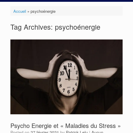
Accueil
»
psychoénergie
Tag Archives:
psychoénergie
Psycho Energie et « Maladies du Stress »
Posted on
27 février 2021
by
Patrick Lelu
|
Aucun