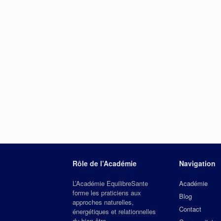
Rôle de l’Académie
Navigation
L’Académie EquilibreSante
Académie
forme les praticiens aux
Blog
approches naturelles,
Contact
énergétiques et relationnelles
du bien‑être.