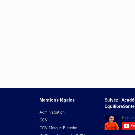
Mentions légales
Suivez l’Acad
EquilibreSante
Administration
CGV
CGV Marque Blanche