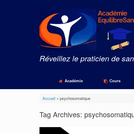
Skip
to
content
Réveillez le praticien de san
Académie
Cours
Accueil
»
psychosomatique
Tag Archives:
psychosomatiq