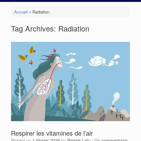
Accueil
»
Radiation
Tag Archives:
Radiation
Respirer les vitamines de l’air
Posted on
1 février 2025
by
Patrick Lelu
|
Un commentaire