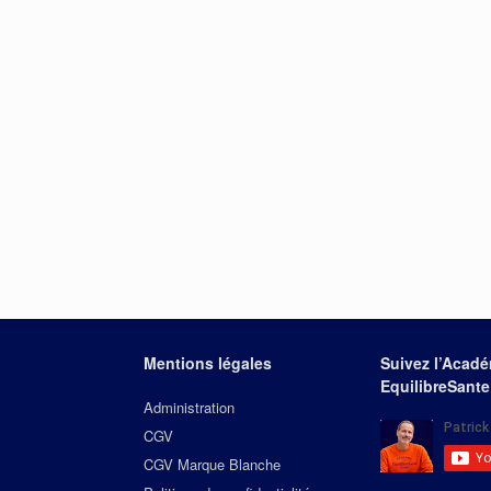
Mentions légales
Suivez l’Acad
EquilibreSante
Administration
CGV
CGV Marque Blanche