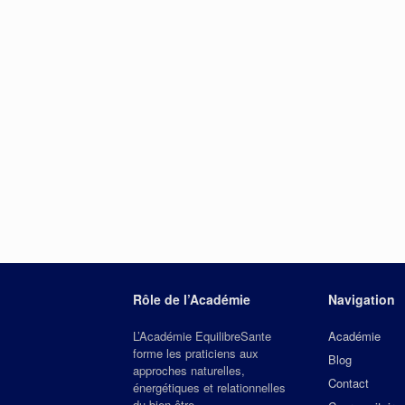
Rôle de l’Académie
Navigation
L’Académie EquilibreSante
Académie
forme les praticiens aux
Blog
approches naturelles,
Contact
énergétiques et relationnelles
du bien‑être.