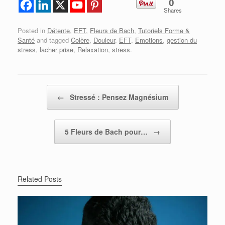
0
Shares
Posted in
Détente
,
EFT
,
Fleurs de Bach
,
Tutoriels Forme &
Santé
and tagged
Colère
,
Douleur
,
EFT
,
Emotions
,
gestion du
stress
,
lacher prise
,
Relaxation
,
stress
.
Post navigation
←
Stressé : Pensez Magnésium
5 Fleurs de Bach pour…
→
Related Posts