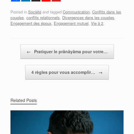
Posted in
Société
and tagged
Communication
,
Conflits dans les
couples
,
conflits relationnels
,
Divergences dans les couples
,
Engagement des époux
,
Engagement mutuel
,
Vie à 2
.
Post navigation
←
Pratiquer le prânâyâma pour votre…
4 règles pour vous accomplir…
→
Related Posts