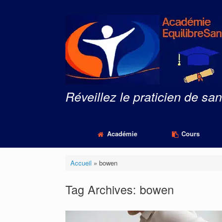
Skip
to
content
Réveillez le praticien de san
Académie
Cours
Accueil
»
bowen
Tag Archives:
bowen