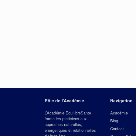
Rôle de l’Académie
Navigation
L’Académie EquilibreSante
Académie
forme les praticiens aux
Blog
approches naturelles,
Contact
énergétiques et relationnelles
du bien‑être.