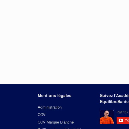
Mentions légales
Suivez l’Acad
EquilibreSante
Administration
CGV
CGV Marque Blanche