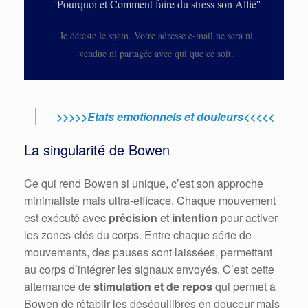
''Pourquoi et Comment faire du stress son Allié''
Je déteste le spam. Votre adresse e-mail ne sera ni
vendue ni partagée avec qui que ce soit.
>>>>>Etats emotionnels et douleurs<<<<<
La singularité de Bowen
Ce qui rend Bowen si unique, c’est son approche
minimaliste mais ultra-efficace. Chaque mouvement
est exécuté avec
précision
et
intention
pour activer
les zones-clés du corps. Entre chaque série de
mouvements, des pauses sont laissées, permettant
au corps d’intégrer les signaux envoyés. C’est cette
alternance de
stimulation et de repos
qui permet à
Bowen de rétablir les déséquilibres en douceur mais