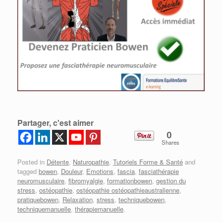
Partager, c'est aimer
0
Shares
Posted in
Détente
,
Naturopathie
,
Tutoriels Forme & Santé
and
tagged
bowen
,
Douleur
,
Emotions
,
fascia
,
fasciathérapie
neuromusculaire
,
fibromyalgie
,
formationbowen
,
gestion du
stress
,
ostéopathie
,
ostéopathie ostéopathieaustralienne
,
pratiquebowen
,
Relaxation
,
stress
,
techniquebowen
,
techniquemanuelle
,
thérapiemanuelle
.