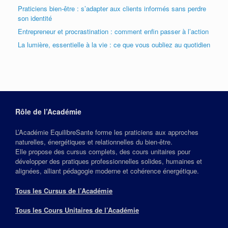
Praticiens bien-être : s’adapter aux clients informés sans perdre
son identité
Entrepreneur et procrastination : comment enfin passer à l’action
La lumière, essentielle à la vie : ce que vous oubliez au quotidien
Rôle de l’Académie
L’Académie EquilibreSante forme les praticiens aux approches
naturelles, énergétiques et relationnelles du bien‑être.
Elle propose des cursus complets, des cours unitaires pour
développer des pratiques professionnelles solides, humaines et
alignées, alliant pédagogie moderne et cohérence énergétique.
Tous les Cursus de l’Académie
Tous les Cours Unitaires de l’Académie