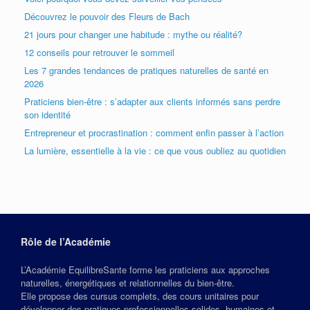
Découvrez le pouvoir des Fleurs de Bach
21 jours pour changer une habitude : mythe ou réalité?
12 conseils pour retrouver le sommeil
Les 7 grandes tendances de pratiques naturelles de santé en
2026
Praticiens bien-être : s’adapter aux clients informés sans perdre
son identité
Entrepreneur et procrastination : comment enfin passer à l’action
La lumière, essentielle à la vie : ce que vous oubliez au quotidien
Rôle de l’Académie
L’Académie EquilibreSante forme les praticiens aux approches
naturelles, énergétiques et relationnelles du bien‑être.
Elle propose des cursus complets, des cours unitaires pour
développer des pratiques professionnelles solides, humaines et