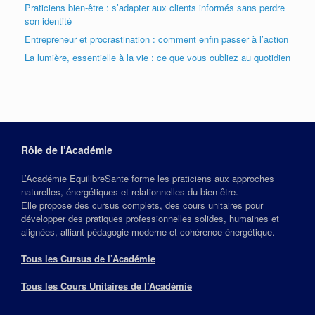
Praticiens bien-être : s’adapter aux clients informés sans perdre
son identité
Entrepreneur et procrastination : comment enfin passer à l’action
La lumière, essentielle à la vie : ce que vous oubliez au quotidien
Rôle de l’Académie
L’Académie EquilibreSante forme les praticiens aux approches
naturelles, énergétiques et relationnelles du bien‑être.
Elle propose des cursus complets, des cours unitaires pour
développer des pratiques professionnelles solides, humaines et
alignées, alliant pédagogie moderne et cohérence énergétique.
Tous les Cursus de l’Académie
Tous les Cours Unitaires de l’Académie