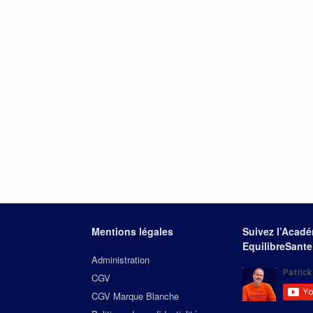
Mentions légales
Suivez l’Acad
EquilibreSante
Administration
CGV
CGV Marque Blanche