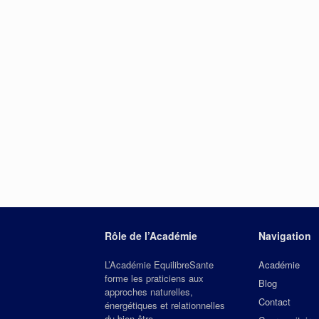
Rôle de l’Académie
Navigation
L’Académie EquilibreSante
Académie
forme les praticiens aux
Blog
approches naturelles,
Contact
énergétiques et relationnelles
du bien‑être.