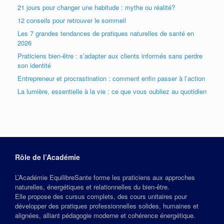
21 jours pour changer une habitude : mythe ou réalité?
12 conseils pour retrouver le sommeil
Les 7 grandes tendances de pratiques naturelles de santé en
2026
Praticiens bien-être : s’adapter aux clients informés sans perdre
son identité
Entrepreneur et procrastination : comment enfin passer à l’action
La lumière, essentielle à la vie : ce que vous oubliez au quotidien
Rôle de l’Académie
L’Académie EquilibreSante forme les praticiens aux approches
naturelles, énergétiques et relationnelles du bien‑être.
Elle propose des cursus complets, des cours unitaires pour
développer des pratiques professionnelles solides, humaines et
alignées, alliant pédagogie moderne et cohérence énergétique.