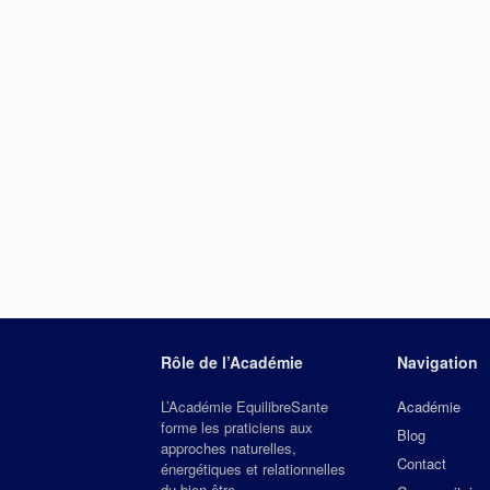
Rôle de l’Académie
Navigation
L’Académie EquilibreSante
Académie
forme les praticiens aux
Blog
approches naturelles,
Contact
énergétiques et relationnelles
du bien‑être.