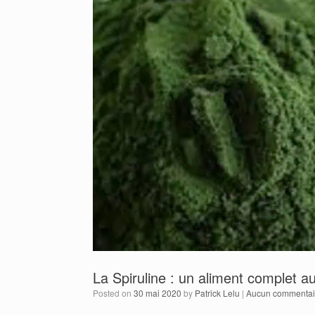
La Spiruline : un aliment complet a
Posted on
30 mai 2020
by
Patrick Lelu
|
Aucun commentai