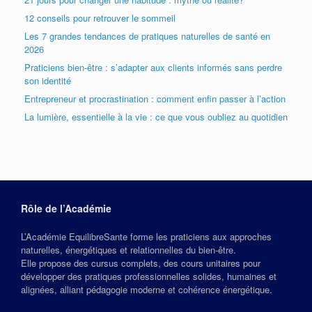
12 conseils pour retrouver le sommeil
Les 7 grandes tendances de pratiques naturelles de santé en
2026
Praticiens bien-être : s’adapter aux clients informés sans perdre
son identité
Entrepreneur et procrastination : comment enfin passer à l’action
La lumière, essentielle à la vie : ce que vous oubliez au quotidien
Rôle de l’Académie
L’Académie EquilibreSante forme les praticiens aux approches
naturelles, énergétiques et relationnelles du bien‑être.
Elle propose des cursus complets, des cours unitaires pour
développer des pratiques professionnelles solides, humaines et
alignées, alliant pédagogie moderne et cohérence énergétique.