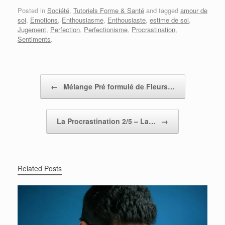
Posted in
Société
,
Tutoriels Forme & Santé
and tagged
amour de
soi
,
Emotions
,
Enthousiasme
,
Enthousiaste
,
estime de soi
,
Jugement
,
Perfection
,
Perfectionisme
,
Procrastination
,
Sentiments
.
Post navigation
←
Mélange Pré formulé de Fleurs…
La Procrastination 2/5 – La…
→
Related Posts