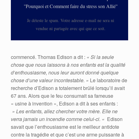
''Pourquoi et Comment faire du stress son Allié''
Je déteste le spam. Votre adresse e-mail ne sera ni
vendue ni partagée avec qui que ce soit.
commencé. Thomas Edison a dit :
« Si la seule
chose que nous laissons à nos enfants est la qualité
d’enthousiasme, nous leur auront donné quelque
chose d’une valeur incontestable. »
Le laboratoire de
recherche d’Edison a totalement brûlé lorsqu’il avait
67 ans. Alors que le feu consumait sa fameuse
« usine à invention », Edison a dit à ses enfants :
» Les enfants, allez chercher votre mère. Elle ne
verra jamais un incendie comme celui-ci. «
Edison
savait que l’enthousiasme est le meilleur antidote
contre la tragédie et que c’est une arme puissante à