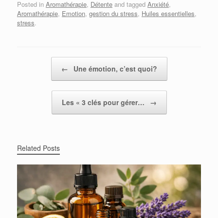
Posted in
Aromathérapie
,
Détente
and tagged
Anxiété
,
Aromathérapie
,
Emotion
,
gestion du stress
,
Huiles essentielles
,
stress
.
Post navigation
←
Une émotion, c’est quoi?
Les « 3 clés pour gérer…
→
Related Posts