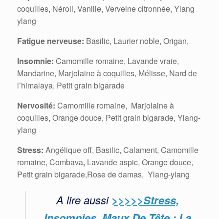
coquilles, Néroli, Vanille, Verveine citronnée, Ylang
ylang
Fatigue nerveuse:
Basilic, Laurier noble, Origan,
Insomnie:
Camomille romaine,
Lavande vraie,
Mandarine, Marjolaine à coquilles, Mélisse, Nard de
l’himalaya, Petit grain bigarade
Nervosité:
Camomille romaine, Marjolaine à
coquilles, Orange douce, Petit grain bigarade, Ylang-
ylang
Stress:
Angélique off,
Basilic,
Calament, Camomille
romaine, Combava
,
Lavande aspic, Orange douce,
Petit grain bigarade,Rose de damas, Ylang-ylang
A lire aussi
>>>>>Stress,
Insomnies, Maux De Tête : La