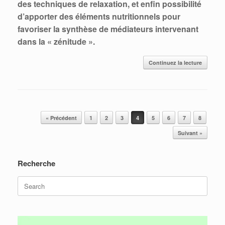
des techniques de relaxation, et enfin possibilité
d’apporter des éléments nutritionnels pour
favoriser la synthèse de médiateurs intervenant
dans la « zénitude ».
Continuez la lecture
Post navigation
« Précédent
1
2
3
4
5
6
7
8
Suivant »
Recherche
Search
for: