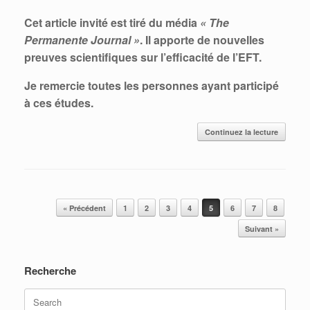
Cet article invité est tiré du média
« The
Permanente Journal »
. Il apporte de nouvelles
preuves scientifiques sur l’efficacité de l’EFT.
Je remercie toutes les personnes ayant participé
à ces études.
Continuez la lecture
Post navigation
« Précédent
1
2
3
4
5
6
7
8
Suivant »
Recherche
Search
for: