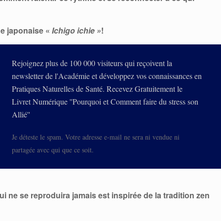
que japonaise «
Ichigo ichie »
!
Rejoignez plus de 100 000 visiteurs qui reçoivent la
newsletter de l'Académie et développez vos connaissances en
Pratiques Naturelles de Santé. Recevez Gratuitement le
Livret Numérique ''Pourquoi et Comment faire du stress son
Allié''
Je déteste le spam. Votre adresse e-mail ne sera ni vendue ni
partagée avec qui que ce soit.
qui ne se reproduira jamais est inspirée de la tradition zen