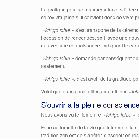
La pratique peut se résumer à travers l’idé
se revivra jamais. Il convient donc de vivre p
»Ichigo ichie »
s’est transporté de la cérémon
l’occasion de rencontres, soit avec une nouv
ou avec une connaissance, indiquant le car
»Ichigo ichie »
demande par conséquent de p
totalement.
»Ichigo ichie », c’
est avoir de la gratitude p
Voici quelques possibilités pour utiliser
»Ichi
S’ouvrir à la pleine conscienc
Nous avons vu le lien entre
»Ichigo ichie »
Face au tumulte de la vie quotidienne, à la
tradition zen est de s’arrêter, s’asseoir en r