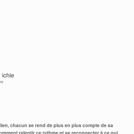
 ichie
re
dien, chacun se rend de plus en plus compte de sa
omment ralentir ce rythme et se reconnecter à ce qui