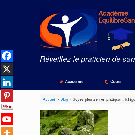
Skip
to
content
Réveillez le praticien de san
Académie
Cours
Accueil
»
Blog
»
Soyez plus zen en pratiquant Ichigo