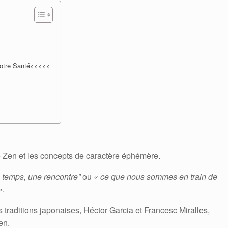
 votre Santé<<<<<
e Zen et les concepts de caractère éphémère.
 temps, une rencontre”
ou
« ce que nous sommes en train de
»
.
traditions japonaises, Héctor Garcia et Francesc Miralles,
en.